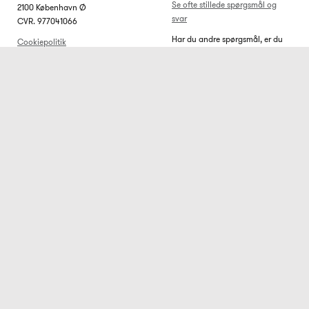
Se ofte stillede spørgsmål og
2100 København Ø
svar
CVR. 977041066
Har du andre spørgsmål, er du
Cookiepolitik
velkommen til at skrive til os på
ks@bonnier.dk. Vi bestræber os
på at svare inden for 5
hverdage.
Er du allerede
Bonniershop
abonnent?
På bonniershop.dk finder du
tilbud fra Bonnier Publications
Få dig et hurtigt overblik over dit
International AS. Bonnier
abonnement på
Publications International AS
kundeservice.nu
. Her finder du
udgiver magasiner og en række
alle relevante informationer
andre produkter, f.eks. bøger og
omkring dit abonnement. Du
bogserier.
kan med fordel benytte
kontaktformularen på siden. Din
besked sendes herigennem
Sikker betaling med
direkte til den relevante afdeling.