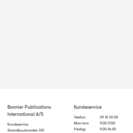
Bonnier Publications
Kundeservice
International A/S
Telefon:
39 10 30 00
Man-tors:
9.00-17.00
Kundeservice
Fredag:
9.00-16.00
Strandboulevarden 130